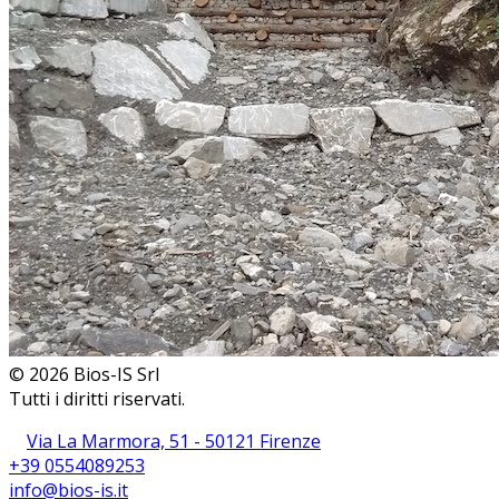
© 2026 Bios-IS Srl
Tutti i diritti riservati.
Via La Marmora, 51 - 50121 Firenze
+39 0554089253
info@bios-is.it